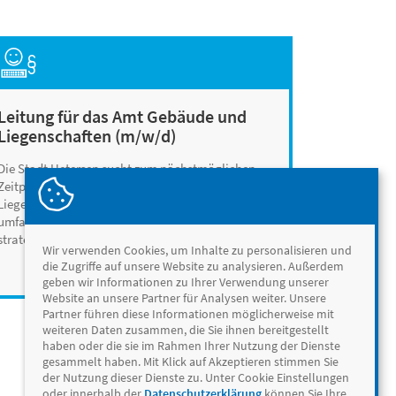
Leitung für das Amt Gebäude und
Liegenschaften (m/w/d)
Die Stadt Uetersen sucht zum nächstmöglichen
Zeitpunkt eine/n Leitung für das Amt Gebäude und
Liegenschaften (m/w/d) Ihr Aufgabengebiet
umfasst im Wesentlichen: Verantwortung für die
strateg…
Wir verwenden Cookies, um Inhalte zu personalisieren und
zum Jobangebot
die Zugriffe auf unsere Website zu analysieren. Außerdem
geben wir Informationen zu Ihrer Verwendung unserer
Website an unsere Partner für Analysen weiter. Unsere
Partner führen diese Informationen möglicherweise mit
weiteren Daten zusammen, die Sie ihnen bereitgestellt
haben oder die sie im Rahmen Ihrer Nutzung der Dienste
gesammelt haben. Mit Klick auf Akzeptieren stimmen Sie
der Nutzung dieser Dienste zu. Unter Cookie Einstellungen
oder innerhalb der
Datenschutzerklärung
können Sie Ihre