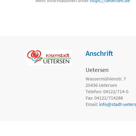
Mehr Informationen unter
https://uetersen.de
Anschrift
Uetersen
Wassermühlenstr. 7
25436
Uetersen
Telefon: 04122/714-0
Fax: 04122/714288
Email:
info
@
stadt-ueter