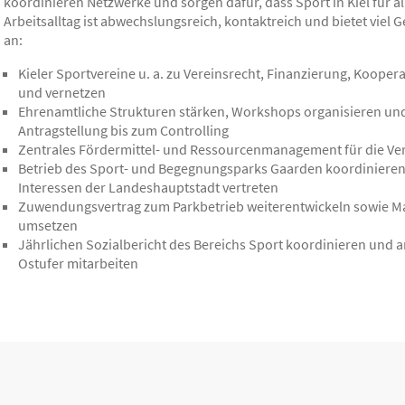
koordinieren Netzwerke und sorgen dafür, dass Sport in Kiel für all
Arbeitsalltag ist abwechslungsreich, kontaktreich und bietet viel
an:
Kieler Sportvereine u. a. zu Vereinsrecht, Finanzierung, Koop
und vernetzen
Ehrenamtliche Strukturen stärken, Workshops organisieren und
Antragstellung bis zum Controlling
Zentrales Fördermittel- und Ressourcenmanagement für die Ve
Betrieb des Sport- und Begegnungsparks Gaarden koordinieren,
Interessen der Landeshauptstadt vertreten
Zuwendungsvertrag zum Parkbetrieb weiterentwickeln sowie 
umsetzen
Jährlichen Sozialbericht des Bereichs Sport koordinieren und 
Ostufer mitarbeiten