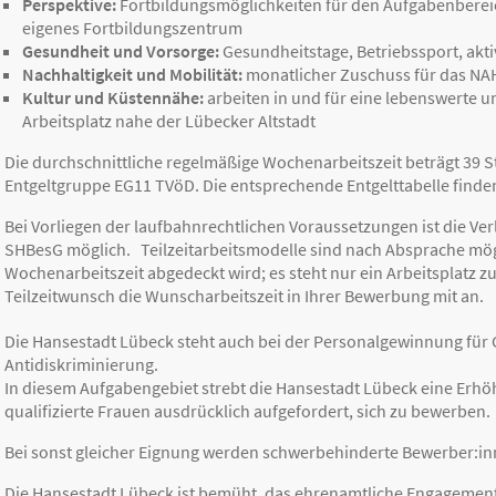
Perspektive:
Fortbildungsmöglichkeiten für den Aufgabenbereic
eigenes Fortbildungszentrum
Gesundheit und Vorsorge:
Gesundheitstage, Betriebssport, akt
Nachhaltigkeit und Mobilität:
monatlicher Zuschuss für das NAH.
Kultur und Küstennähe:
arbeiten in und für eine lebenswerte u
Arbeitsplatz nahe der Lübecker Altstadt
Die durchschnittliche regelmäßige Wochen­arbeitszeit beträgt 39 
Entgeltgruppe EG11 TVöD. Die entsprechende Entgelttabelle finde
Bei Vorliegen der laufbahnrechtlichen Voraussetzungen ist die V
SHBesG möglich. Teilzeitarbeitsmodelle sind nach Absprache mögl
Wochenarbeitszeit abgedeckt wird; es steht nur ein Arbeitsplatz z
Teilzeitwunsch die Wunscharbeitszeit in Ihrer Bewerbung mit an.
Die Hansestadt Lübeck steht auch bei der Personalgewinnung für 
Antidiskriminierung.
In diesem Aufgabengebiet strebt die Hansestadt Lübeck eine Erh
qualifizierte Frauen ausdrücklich aufgefordert, sich zu bewerben.
Bei sonst gleicher Eignung werden schwerbehinderte Bewerber:inn
Die Hansestadt Lübeck ist bemüht, das ehrenamtliche Engagement 