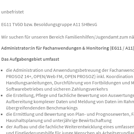
unbefristet
EG11 TVöD bzw. Besoldungsgruppe A11 SHBesG
Wir suchen für unseren Bereich Familienhilfen/Jugendamt zum nä
Administrator:in für Fachanwendungen & Monitoring (EG11 / A11
Das Aufgabengebiet umfasst
die Administration und Anwendungsbetreuung der Fachanwendun
PROSOZ 14+, OPEN/Web FM, OPEN PROSOZ) inkl. Koordination 
Handlungsanleitungen, Durchführung von Fortbildungen und 
Softwarebetriebes und sicheren Zahlungsverkehrs
die Erstellung, Pflege und fachliche Bewertung von Auswertung
Aufbereitung komplexer Daten und Meldung von Daten im Rahme
übergreifendenden Benchmarkings
die Ermittlung und Bewertung von Plan- und Prognosewerten, F
Haushaltsplanung und unterjährige Bewirtschaftung
der Aufbau und die fachliche Weiterentwicklung eines umfasse
und Eingliederungshilfe für junge Menschen als Arbeitsgrundla