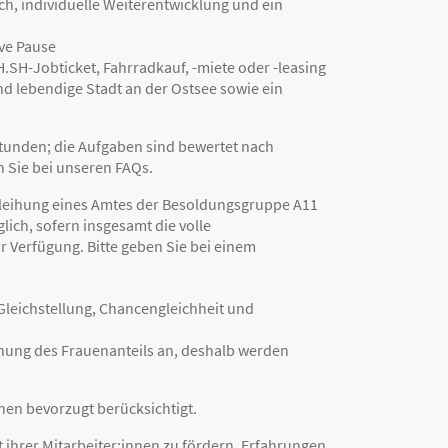
h, individuelle Weiterentwicklung und ein
ive Pause
SH-Jobticket, Fahrradkauf, -miete oder -leasing
nd lebendige Stadt an der Ostsee sowie ein
Stunden; die Aufgaben sind bewertet nach
n Sie bei unseren FAQs.
erleihung eines Amtes der Besoldungsgruppe A11
ich, sofern insgesamt die volle
ur Verfügung. Bitte geben Sie bei einem
Gleichstellung, Chancengleichheit und
öhung des Frauenanteils an, deshalb werden
en bevorzugt berücksichtigt.
ihrer Mitarbeiter:innen zu fördern. Erfahrungen