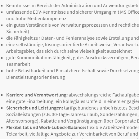
Kenntnisse im Bereich der Administration und Anwendungsbet
umfassende EDV-Kenntnisse und sicherer Umgang mit MS Office,
und hohe Medienkompetenz
ein gutes Verständnis von Verwaltungsprozessen und rechtlich
Sicherheit)
die Fähigkeit zur Daten- und Fehleranalyse sowie Erstellung u
eine selbständige, lösungsorientierte Arbeitsweise, Verantwor
Arbeitsgebiet, das sich durch seine Vielseitigkeit auszeichnet
gute Kommunikationsfähigkeit, gutes Ausdrucksvermögen, Bera
Teamarbeit
hohe Belastbarkeit und Einsatzbereitschaft sowie Durchsetzun
Dienstleistungsorientierung
Karriere und Verantwortung:
abwechslungsreiche Fachaufgabe 
eine gute Einarbeitung, ein kollegiales Umfeld in einem engagi
Sicherheit und Leistungen:
tarifgebundenes unbefristetes Besch
Sozialleistungen (z.B. 30-Tage-Jahresurlaub, Sonderzahlungen
Altersvorsorge), Rabatte und Vergünstigungen über Corporate B
Flexibilität und Work-Lübeck-Balance:
flexible Arbeitszeitmode
Telearbeit, vielfältige Angebote zur Vereinbarkeit von Beruf und