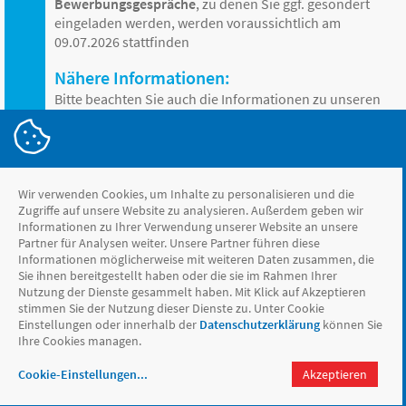
Bewerbungsgespräche
, zu denen Sie ggf. gesondert
eingeladen werden, werden voraussichtlich am
09.07.2026 stattfinden
Nähere Informationen:
Bitte beachten Sie auch die Informationen zu unseren
Leistungen, Personalentwicklung, Karriere,
Datenschutz sowie dem Bewerbungsverfahren auf
unserer Internetseite
www.badoldesloe.de/karriere
.
Wir verwenden Cookies, um Inhalte zu personalisieren und die
Zugriffe auf unsere Website zu analysieren. Außerdem geben wir
Informationen zu Ihrer Verwendung unserer Website an unsere
Partner für Analysen weiter. Unsere Partner führen diese
zurück zur Übersicht
Informationen möglicherweise mit weiteren Daten zusammen, die
Sie ihnen bereitgestellt haben oder die sie im Rahmen Ihrer
Nutzung der Dienste gesammelt haben. Mit Klick auf Akzeptieren
stimmen Sie der Nutzung dieser Dienste zu. Unter Cookie
Einstellungen oder innerhalb der
Datenschutzerklärung
können Sie
Ihre Cookies managen.
Behrens und Behrens GmbH
Cookie-Einstellungen
...
Akzeptieren
Impressum
Datenschutz